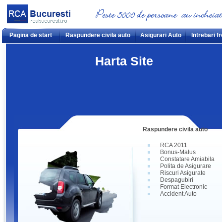
Pagina de start
Raspundere civila auto
Asigurari Auto
Intrebari f
Harta Site
Raspundere civila auto
RCA 2011
Bonus-Malus
Constatare Amiabila
Polita de Asigurare
Riscuri Asigurate
Despagubiri
Format Electronic
Accident Auto