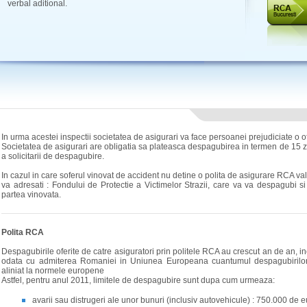
verbal aditional.
In urma acestei inspectii societatea de asigurari va face persoanei prejudiciate o 
Societatea de asigurari are obligatia sa plateasca despagubirea in termen de 15 z
a solicitarii de despagubire.
In cazul in care soferul vinovat de accident nu detine o polita de asigurare RCA va
va adresati : Fondului de Protectie a Victimelor Strazii, care va va despagubi si 
partea vinovata.
Polita RCA
Despagubirile oferite de catre asiguratori prin politele RCA au crescut an de an, inc
odata cu admiterea Romaniei in Uniunea Europeana cuantumul despagubirilor
aliniat la normele europene
Astfel, pentru anul 2011, limitele de despagubire sunt dupa cum urmeaza:
avarii sau distrugeri ale unor bunuri (inclusiv autovehicule) : 750.000 de 