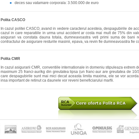
deces sau vatamare corporala: 3.500.000 de euro
Polita CASCO
In cazul politei CASCO, avand in vedere caracterul acesteia, despagubirile de acord
cazul in care reparatiile in urma unui accident ar costa mai mult de 75% din va
asigurari va constata dauna totala, dumneavoastra veti primi suma de bani res
contractului de asigurare resturile masinii, epava, va revin fie dumneavoastra fie 
Polita CMR
In cazul asigurarii CMR, conventiile internationale in domeniu stipuleaza extrem 
maximum 25 franci-aur/kg din greutatea lipsa (un franc-aur are greutatea de 10/31
care despagubirile sunt mai mici decat aceasta limita maxima, ele se vor acorda 
insa important de retinut ca daunele vor reveni beneficiarului marfii.