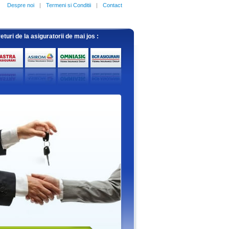
Despre noi
|
Termeni si Conditii
|
Contact
uri de la asiguratorii de mai jos :