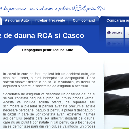
Asigurari Auto
Intrebari frecvente
Cum comand
Comparam pret
az de dauna RCA si Casco
Despagubiri pentru daune Auto
In cazul in care ati fost implicat intr-un accident auto, din
vina altui sofer, sunteti indreptatit la despagubiri. Daca
soferul vinovat detine o polita RCA valabila, va trebui sa
depuneti o cerere la societatea de asigurari a acestuia.
Societatea de asigurari va deschide un dosar de dauna si
se vor constata pagubele produse intr-un proces verbal.
Acesta va include solutia oferita, de reparare sau
schimbare a pieselor si partilor avariate precum si actele
necesare persoanei pagubite pentru a putea fi despagubit.
In cazul in care se vor constata avarii existente inaintea
accidentului pentru care s-a intocmit dosarul de dauna,
care nu au putut fi constatate initial pentru ca a fost nevoie
sa se demonteze parti din vehicul, se va intocmi un proces